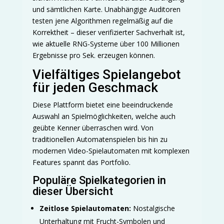
und sämtlichen Karte. Unabhängige Auditoren
testen jene Algorithmen regelmäßig auf die
Korrektheit – dieser verifizierter Sachverhalt ist,
wie aktuelle RNG-Systeme über 100 Millionen
Ergebnisse pro Sek. erzeugen können.
Vielfältiges Spielangebot
für jeden Geschmack
Diese Plattform bietet eine beeindruckende
Auswahl an Spielmöglichkeiten, welche auch
geübte Kenner überraschen wird. Von
traditionellen Automatenspielen bis hin zu
modernen Video-Spielautomaten mit komplexen
Features spannt das Portfolio.
Populäre Spielkategorien in
dieser Übersicht
Zeitlose Spielautomaten:
Nostalgische
Unterhaltung mit Frucht-Symbolen und