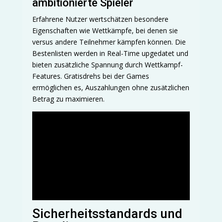
ambitionierte Spieler
Erfahrene Nutzer wertschätzen besondere
Eigenschaften wie Wettkämpfe, bei denen sie
versus andere Teilnehmer kämpfen können. Die
Bestenlisten werden in Real-Time upgedatet und
bieten zusätzliche Spannung durch Wettkampf-
Features. Gratisdrehs bei der Games
ermöglichen es, Auszahlungen ohne zusätzlichen
Betrag zu maximieren.
Sicherheitsstandards und