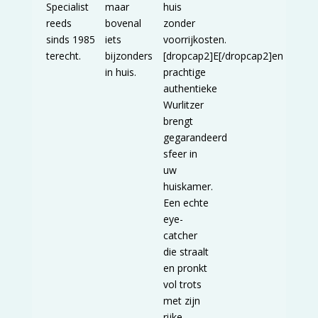
Specialist
maar
huis
reeds
bovenal
zonder
sinds 1985
iets
voorrijkosten.
terecht.
bijzonders
[dropcap2]E[/dropcap2]en
in huis.
prachtige
authentieke
Wurlitzer
brengt
gegarandeerd
sfeer in
uw
huiskamer.
Een echte
eye-
catcher
die straalt
en pronkt
vol trots
met zijn
rijke