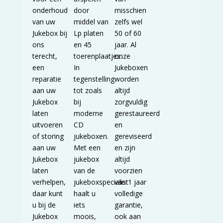
onderhoud
door
misschien
van uw
middel van
zelfs wel
Jukebox bij
Lp platen
50 of 60
ons
en 45
jaar. Al
terecht,
toerenplaatjes.
onze
een
In
Jukeboxen
reparatie
tegenstelling
worden
aan uw
tot zoals
altijd
Jukebox
bij
zorgvuldig
laten
moderne
gerestaureerd
uitvoeren
CD
en
of storing
jukeboxen.
gereviseerd
aan uw
Met een
en zijn
Jukebox
jukebox
altijd
laten
van de
voorzien
verhelpen,
jukeboxspecialist
van 1 jaar
daar kunt
haalt u
volledige
u bij de
iets
garantie,
Jukebox
moois,
ook aan