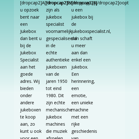
[dropcap2]A[/dropcap2]ls
[dropcap2]W[/dropcap2]ij
[dropcap2]K[/dropcap2]oopt
u opzoek
zijn als
u een
bent naar
jukebox
jukebox bij
een
specialist
de
Jukebox
voornamelijk
jukeboxspecialist.nl,
dan bent u
gespecialiseerd
dan schaft
bij de
in de
u meer
Jukebox
echte
aan dan
Specialist
authentieke
enkel een
aan het
jukeboxen
jukebox.
goede
van de
Een
adres. Wij
jaren 1950
herinnering,
bieden
tot eind
een
onder
1980. Dit
emotie,
andere
zijn echte
een unieke
jukeboxen
mechanische
machine
te koop
jukebox
met een
aan, zo
machines
rijke
kunt u ook
die muziek
geschiedenis
voor een
afspelen
van