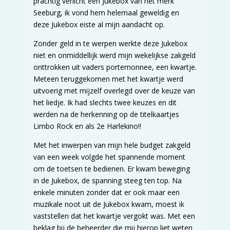
prachtig verlicht een Jukebox van het merk
Seeburg, ik vond hem helemaal geweldig en
deze Jukebox eiste al mijn aandacht op.
Zonder geld in te werpen werkte deze Jukebox
niet en onmiddellijk werd mijn wekelijkse zakgeld
onttrokken uit vaders portemonnee, een kwartje.
Meteen teruggekomen met het kwartje werd
uitvoerig met mijzelf overlegd over de keuze van
het liedje. Ik had slechts twee keuzes en dit
werden na de herkenning op de titelkaartjes
Limbo Rock en als 2e Harlekino!!
Met het inwerpen van mijn hele budget zakgeld
van een week volgde het spannende moment
om de toetsen te bedienen. Er kwam beweging
in de Jukebox, de spanning steeg ten top. Na
enkele minuten zonder dat er ook maar een
muzikale noot uit de Jukebox kwam, moest ik
vaststellen dat het kwartje vergokt was. Met een
beklag bij de beheerder die mij hierop liet weten