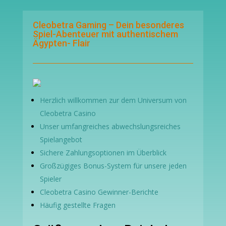
Cleobetra Gaming – Dein besonderes
Spiel-Abenteuer mit authentischem
Ägypten- Flair
Herzlich willkommen zur dem Universum von
Cleobetra Casino
Unser umfangreiches abwechslungsreiches
Spielangebot
Sichere Zahlungsoptionen im Überblick
Großzügiges Bonus-System für unsere jeden
Spieler
Cleobetra Casino Gewinner-Berichte
Häufig gestellte Fragen