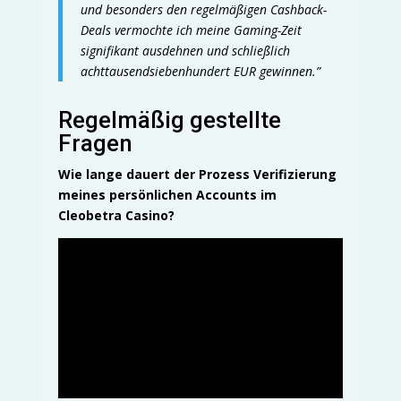
und besonders den regelmäßigen Cashback-
Deals vermochte ich meine Gaming-Zeit
signifikant ausdehnen und schließlich
achttausendsiebenhundert EUR gewinnen.”
Regelmäßig gestellte
Fragen
Wie lange dauert der Prozess Verifizierung
meines persönlichen Accounts im
Cleobetra Casino?