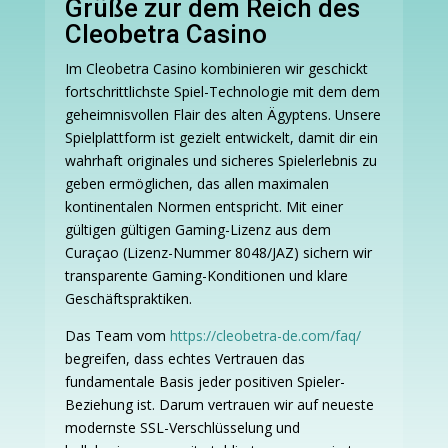
Grüße zur dem Reich des
Cleobetra Casino
Im Cleobetra Casino kombinieren wir geschickt
fortschrittlichste Spiel-Technologie mit dem dem
geheimnisvollen Flair des alten Ägyptens. Unsere
Spielplattform ist gezielt entwickelt, damit dir ein
wahrhaft originales und sicheres Spielerlebnis zu
geben ermöglichen, das allen maximalen
kontinentalen Normen entspricht. Mit einer
gültigen gültigen Gaming-Lizenz aus dem
Curaçao (Lizenz-Nummer 8048/JAZ) sichern wir
transparente Gaming-Konditionen und klare
Geschäftspraktiken.
Das Team vom
https://cleobetra-de.com/faq/
begreifen, dass echtes Vertrauen das
fundamentale Basis jeder positiven Spieler-
Beziehung ist. Darum vertrauen wir auf neueste
modernste SSL-Verschlüsselung und