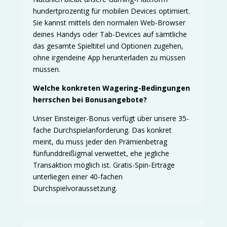
hundertprozentig für mobilen Devices optimiert.
Sie kannst mittels den normalen Web-Browser
deines Handys oder Tab-Devices auf sämtliche
das gesamte Spieltitel und Optionen zugehen,
ohne irgendeine App herunterladen zu müssen
müssen.
Welche konkreten Wagering-Bedingungen
herrschen bei Bonusangebote?
Unser Einsteiger-Bonus verfügt über unsere 35-
fache Durchspielanforderung. Das konkret
meint, du muss jeder den Prämienbetrag
fünfunddreißigmal verwettet, ehe jegliche
Transaktion möglich ist. Gratis-Spin-Erträge
unterliegen einer 40-fachen
Durchspielvoraussetzung.