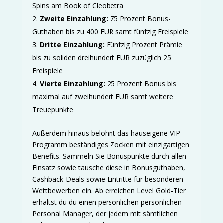
Spins am Book of Cleobetra
Zweite Einzahlung:
75 Prozent Bonus-
Guthaben bis zu 400 EUR samt fünfzig Freispiele
Dritte Einzahlung:
Fünfzig Prozent Prämie
bis zu soliden dreihundert EUR zuzüglich 25
Freispiele
Vierte Einzahlung:
25 Prozent Bonus bis
maximal auf zweihundert EUR samt weitere
Treuepunkte
Außerdem hinaus belohnt das hauseigene VIP-
Programm beständiges Zocken mit einzigartigen
Benefits. Sammeln Sie Bonuspunkte durch allen
Einsatz sowie tausche diese in Bonusguthaben,
Cashback-Deals sowie Eintritte für besonderen
Wettbewerben ein. Ab erreichen Level Gold-Tier
erhältst du du einen persönlichen persönlichen
Personal Manager, der jedem mit sämtlichen