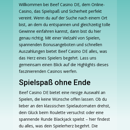
Willkommen bei Beef Casino DE, dem Online-
Casino, das Spielspaß und Sicherheit perfekt
vereint. Wenn du auf der Suche nach einem Ort
bist, an dem du entspannen und gleichzeitig tolle
Gewinne einfahren kannst, dann bist du hier
genau richtig. Mit einer Vielzahl von Spielen,
spannenden Bonusangeboten und schnellen
Auszahlungen bietet Beef Casino DE alles, was
das Herz eines Spielers begehrt. Lass uns
gemeinsam einen Blick auf die Highlights dieses
faszinierenden Casinos werfen.
Spielspaß ohne Ende
Beef Casino DE bietet eine riesige Auswahl an
Spielen, die keine Wünsche offen lassen. Ob du
lieber an den klassischen Spielautomaten drehst,
dein Glück beim Roulette versuchst oder eine
spannende Runde Blackjack spielst – hier findest
du alles, was dein Spielerherz begehrt. Die