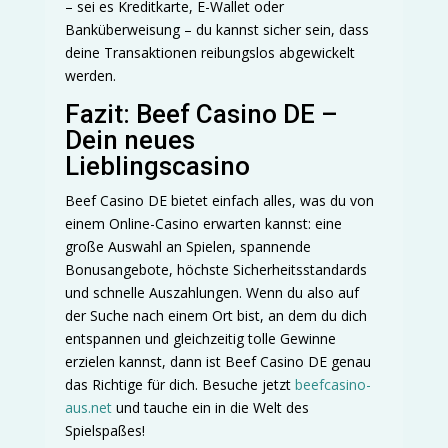
– sei es Kreditkarte, E-Wallet oder
Banküberweisung – du kannst sicher sein, dass
deine Transaktionen reibungslos abgewickelt
werden.
Fazit: Beef Casino DE –
Dein neues
Lieblingscasino
Beef Casino DE bietet einfach alles, was du von
einem Online-Casino erwarten kannst: eine
große Auswahl an Spielen, spannende
Bonusangebote, höchste Sicherheitsstandards
und schnelle Auszahlungen. Wenn du also auf
der Suche nach einem Ort bist, an dem du dich
entspannen und gleichzeitig tolle Gewinne
erzielen kannst, dann ist Beef Casino DE genau
das Richtige für dich. Besuche jetzt
beefcasino-
aus.net
und tauche ein in die Welt des
Spielspaßes!