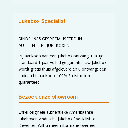
Jukebox Specialist
SINDS 1985 GESPECIALISEERD IN
AUTHENTIEKE JUKEBOXEN
Bij aankoop van een Jukebox ontvangt u altijd
standaard 1 jaar volledige garantie. Uw Jukebox
wordt gratis thuis afgeleverd en u ontvangt een
cadeau bij aankoop. 100% Satisfaction
guaranteed!
Bezoek onze showroom
Enkel originele authentieke Amerikaanse
Jukeboxen vindt u bij Jukebox Specialist te
Deventer. Wilt u meer informatie over een