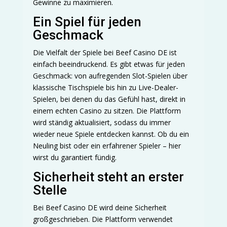
Gewinne zu maximieren.
Ein Spiel für jeden
Geschmack
Die Vielfalt der Spiele bei Beef Casino DE ist
einfach beeindruckend. Es gibt etwas für jeden
Geschmack: von aufregenden Slot-Spielen über
klassische Tischspiele bis hin zu Live-Dealer-
Spielen, bei denen du das Gefühl hast, direkt in
einem echten Casino zu sitzen. Die Plattform
wird ständig aktualisiert, sodass du immer
wieder neue Spiele entdecken kannst. Ob du ein
Neuling bist oder ein erfahrener Spieler – hier
wirst du garantiert fündig.
Sicherheit steht an erster
Stelle
Bei Beef Casino DE wird deine Sicherheit
großgeschrieben. Die Plattform verwendet