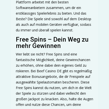
Plattform arbeitet mit den besten
Softwareanbietern zusammen, um dir ein
erstklassiges Spielerlebnis zu bieten. Und das
Beste? Die Spiele sind sowohl auf dem Desktop
als auch auf mobilen Geräten verfügbar, sodass
du immer und überall spielen kannst.
Free Spins – Dein Weg zu
mehr Gewinnen
Wer liebt sie nicht? Free Spins sind eine
fantastische Möglichkeit, deine Gewinnchancen
zu erhöhen, ohne dabei dein eigenes Geld zu
riskieren. Bei Beef Casino DE gibt es regelmäßig
attraktive Bonusangebote, die dir Freispiele auf
ausgewählte Spielautomaten bescheren. Diese
Free Spins kannst du nutzen, um dich in die Welt
der Spiele zu stürzen und dabei vielleicht den
großen Jackpot zu knacken. Also, halte die Augen
offen und nutze diese Chancen, um deine