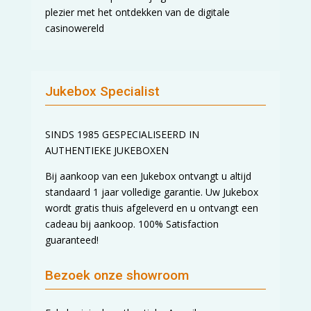
plezier met het ontdekken van de digitale
casinowereld
Jukebox Specialist
SINDS 1985 GESPECIALISEERD IN
AUTHENTIEKE JUKEBOXEN
Bij aankoop van een Jukebox ontvangt u altijd
standaard 1 jaar volledige garantie. Uw Jukebox
wordt gratis thuis afgeleverd en u ontvangt een
cadeau bij aankoop. 100% Satisfaction
guaranteed!
Bezoek onze showroom