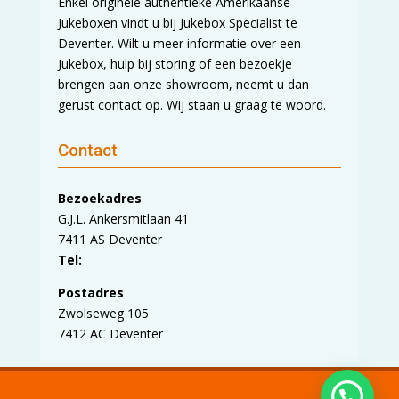
Enkel originele authentieke Amerikaanse
Jukeboxen vindt u bij Jukebox Specialist te
Deventer. Wilt u meer informatie over een
Jukebox, hulp bij storing of een bezoekje
brengen aan onze showroom, neemt u dan
gerust contact op. Wij staan u graag te woord.
Contact
Bezoekadres
G.J.L. Ankersmitlaan 41
7411 AS Deventer
Tel:
Postadres
Zwolseweg 105
7412 AC Deventer