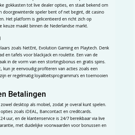
eke gokkasten tot live dealer opties, en staat bekend om
een doorgewinterde speler bent of net begint, dit casino
n. Het platform is gelicentieerd en richt zich op
e keuze maakt binnen de Nederlandse markt.
n
elaars zoals NetEnt, Evolution Gaming en Playtech. Denk
ad en tafels voor blackjack en roulette. Een van de
ak in de vorm van een stortingsbonus en gratis spins.
t, kun je eenvoudig profiteren van acties zoals een
ijn er regelmatig loyaliteitsprogramma’s en toernooien
en Betalingen
 zowel desktop als mobiel, zodat je overal kunt spelen.
opties zoals iDEAL, Bancontact en creditcards.
 uur, en de klantenservice is 24/7 bereikbaar via live
parantie, met duidelijke voorwaarden voor bonussen en