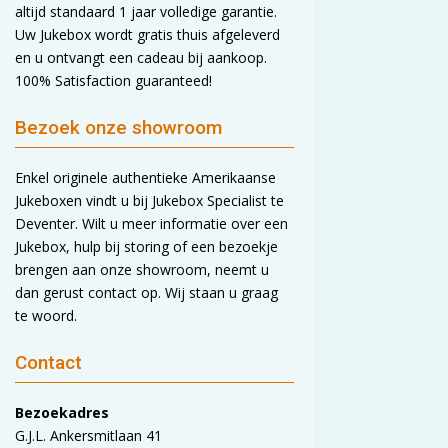
altijd standaard 1 jaar volledige garantie.
Uw Jukebox wordt gratis thuis afgeleverd
en u ontvangt een cadeau bij aankoop.
100% Satisfaction guaranteed!
Bezoek onze showroom
Enkel originele authentieke Amerikaanse
Jukeboxen vindt u bij Jukebox Specialist te
Deventer. Wilt u meer informatie over een
Jukebox, hulp bij storing of een bezoekje
brengen aan onze showroom, neemt u
dan gerust contact op. Wij staan u graag
te woord.
Contact
Bezoekadres
G.J.L. Ankersmitlaan 41