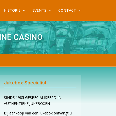
HISTORIE
EVENTS
CONTACT
LINE CASINO
Jukebox Specialist
SINDS 1985 GESPECIALISEERD IN
AUTHENTIEKE JUKEBOXEN
Bij aankoop van een Jukebox ontvangt u