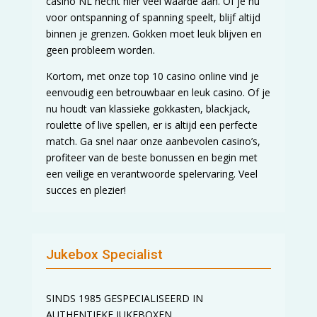
casino NL hecht hier veel waarde aan. Of je nu
voor ontspanning of spanning speelt, blijf altijd
binnen je grenzen. Gokken moet leuk blijven en
geen probleem worden.
Kortom, met onze top 10 casino online vind je
eenvoudig een betrouwbaar en leuk casino. Of je
nu houdt van klassieke gokkasten, blackjack,
roulette of live spellen, er is altijd een perfecte
match. Ga snel naar onze aanbevolen casino’s,
profiteer van de beste bonussen en begin met
een veilige en verantwoorde spelervaring. Veel
succes en plezier!
Jukebox Specialist
SINDS 1985 GESPECIALISEERD IN
AUTHENTIEKE JUKEBOXEN