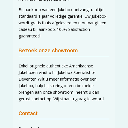
Bij aankoop van een Jukebox ontvangt u altijd
standaard 1 jaar volledige garantie. Uw Jukebox
wordt gratis thuis afgeleverd en u ontvangt een
cadeau bij aankoop. 100% Satisfaction
guaranteed!
Bezoek onze showroom
Enkel originele authentieke Amerikaanse
Jukeboxen vindt u bij Jukebox Specialist te
Deventer. Wilt u meer informatie over een
Jukebox, hulp bij storing of een bezoekje
brengen aan onze showroom, neemt u dan
gerust contact op. Wij staan u graag te woord.
Contact