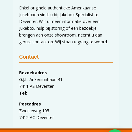
Enkel originele authentieke Amerikaanse
Jukeboxen vindt u bij Jukebox Specialist te
Deventer. Wilt u meer informatie over een
Jukebox, hulp bij storing of een bezoekje
brengen aan onze showroom, neemt u dan
gerust contact op. Wij staan u graag te woord.
Contact
Bezoekadres
G.J.L. Ankersmitlaan 41
7411 AS Deventer
Tel:
Postadres
Zwolseweg 105
7412 AC Deventer