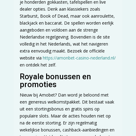
je honderden gokkasten, tafelspellen en live
dealer opties. Denk aan klassiekers zoals
Starburst, Book of Dead, maar ook aanroulette,
blackjack en baccarat. De spellen worden eerlijk
aangeboden en voldoen aan de strenge
Nederlandse regelgeving. Bovendien is de site
volledig in het Nederlands, wat het navigeren
extra eenvoudig maakt. Bezoek de officiële
website via
https://amonbet-casino-nederland.nl/
en ontdek het zelf.
Royale bonussen en
promoties
Nieuw bij Amobet? Dan word je beloond met
een genereus welkomstpakket. Dit bestaat vaak
uit een stortingsbonus en gratis spins op
populaire slots. Maar de acties houden niet op
na de eerste storting. Er zijn regelmatig
wekelijkse bonussen, cashback-aanbiedingen en